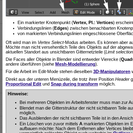
Ein markierter Knotenpunkt (
Vertex, Pl.: Vertices
) erschein
Verbindungslinien (
Edges
) zwischen benachbarten Knotenpu
von markierten Verbindungslinien eingeschlossene Oberfläc
Oft wird man im
Vertex Select
-Modus arbeiten. Es können aber a
Möchte man nicht versehentlich Teile des Objekts auf der abgewa
aktuellen Standort aus unsichtbaren Gitternetzteile (
Limit selection
Die Faces aller Objekte in Blender sind entweder Vierecke (
Quad
andere überführen (siehe
Mesh-Modellierung
).
Für die Arbeit im Edit-Mode stehen dieselben
3D-Manipulatoren
w
Direkt aus der unteren Menüzeile, die trotz ihrer Position
Header
g
Proportional Edit
und
Snap during transform
möglich.
Hinweise:
Bei mehreren Objekten im Arbeitsfenster muss man zur A
Blendet man die Gitterstruktur der nicht sichtbaren Teile 
möglich.
Das Ausblenden der nicht sichtbaren Teile ist in den Ansi
Ein Löschen von zuvor mittels
A
markierten Objekten im Ed
aufbauen möchte: Nach dem Entfernen aller Vertices bleib