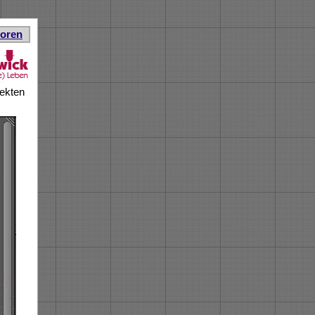
toren
jekten