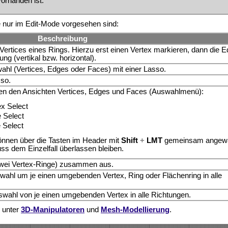
orhanden ist.
e nur im Edit-Mode vorgesehen sind:
Beschreibung
Vertices eines Rings. Hierzu erst einen Vertex markieren, dann die 
ng (vertikal bzw. horizontal).
wahl (Vertices, Edges oder Faces) mit einer Lasso.
so.
en den Ansichten Vertices, Edges und Faces (Auswahlmenü):
ex Select
e Select
 Select
önnen über die Tasten im Header mit
Shift
+
LMT
gemeinsam angewä
uss dem Einzelfall überlassen bleiben.
zwei Vertex-Ringe) zusammen aus.
wahl um je einen umgebenden Vertex, Ring oder Flächenring in alle
wahl von je einen umgebenden Vertex in alle Richtungen.
 unter
3D-Manipulatoren
und
Mesh-Modellierung
.