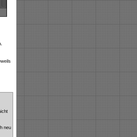
n.
eweils
icht
sh neu