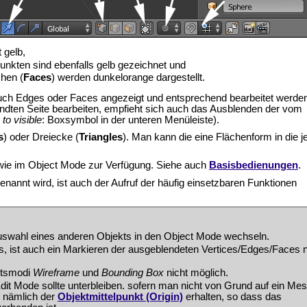
t gelb,
nkten sind ebenfalls gelb gezeichnet und
hen (
Faces
) werden dunkelorange dargestellt.
uch Edges oder Faces angezeigt und entsprechend bearbeitet werde
ndten Seite bearbeiten, empfieht sich auch das Ausblenden der vom
 to visible
: Boxsymbol in der unteren Menüleiste).
s
) oder Dreiecke (
Triangles
). Man kann die eine Flächenform in die j
ie im Object Mode zur Verfügung. Siehe auch
Basisbedienungen
.
enannt wird, ist auch der Aufruf der häufig einsetzbaren Funktionen
uswahl eines anderen Objekts in den Object Mode wechseln.
aus, ist auch ein Markieren der ausgeblendeten Vertices/Edges/Faces n
chtsmodi
Wireframe
und
Bounding Box
nicht möglich.
it Mode sollte unterbleiben. sofern man nicht von Grund auf ein Me
t nämlich der
Objektmittelpunkt (Origin)
erhalten, so dass das