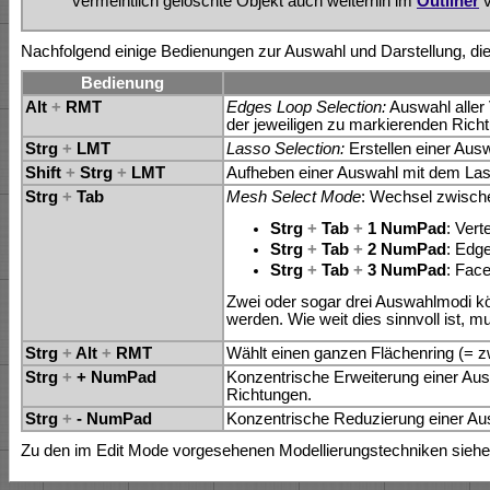
vermeintlich gelöschte Objekt auch weiterhin im
Outliner
v
Nachfolgend einige Bedienungen zur Auswahl und Darstellung, di
Bedienung
Alt
+
RMT
Edges Loop Selection:
Auswahl aller 
der jeweiligen zu markierenden Richtu
Strg
+
LMT
Lasso Selection:
Erstellen einer Aus
Shift
+
Strg
+
LMT
Aufheben einer Auswahl mit dem Las
Strg
+
Tab
Mesh Select Mode
: Wechsel zwisch
Strg
+
Tab
+
1 NumPad
: Vert
Strg
+
Tab
+
2 NumPad
: Edg
Strg
+
Tab
+
3 NumPad
: Face
Zwei oder sogar drei Auswahlmodi k
werden. Wie weit dies sinnvoll ist, m
Strg
+
Alt
+
RMT
Wählt einen ganzen Flächenring (= 
Strg
+
+ NumPad
Konzentrische Erweiterung einer Aus
Richtungen.
Strg
+
- NumPad
Konzentrische Reduzierung einer Aus
Zu den im Edit Mode vorgesehenen Modellierungstechniken siehe