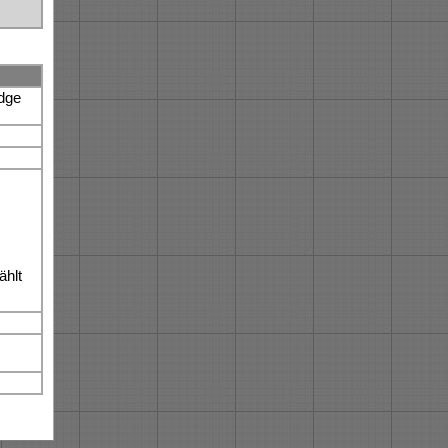
Edge
hlt