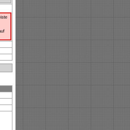
iste
uf