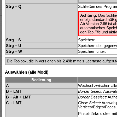
Strg
+
Q
Schließen des Progr
Achtung:
Das Schließ
erfolgt standardmäßig
Ab Version 2.66 ist a
automatisches Speich
den Tab
File
und aktiv
Strg
+
S
Speichern.
Strg
+
U
Speichern des gegenwä
Strg
+
W
Speichern unter.
Die Toolbox, die in Versionen bis 2.49b mittels Leertaste aufger
Auswählen (alle Modi)
Bedienung
A
Wechsel zwischen alle
B
+
LMT
Border Select:
Auswahl
B
+
Alt
+
LMT
Border Deselect:
Aufhe
C
+
LMT
Circle Select:
Auswahlp
Vertices/Edges/Faces.
Pinselstärke dicker mit 