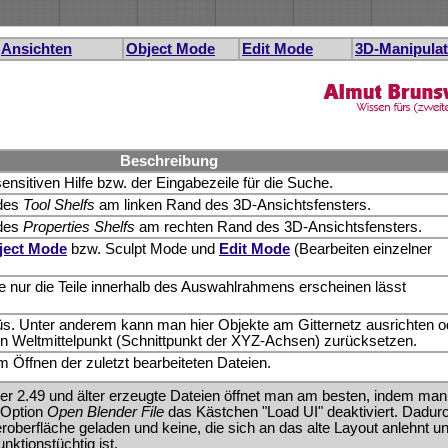
Ansichten
Object Mode
Edit Mode
3D-Manipula
Beschreibung
ensitiven Hilfe bzw. der Eingabezeile für die Suche.
 des
Tool Shelfs
am linken Rand des 3D-Ansichtsfensters.
 des
Properties Shelfs
am rechten Rand des 3D-Ansichtsfensters.
ject Mode
bzw. Sculpt Mode und
Edit Mode
(Bearbeiten einzelner
ie nur die Teile innerhalb des Auswahlrahmens erscheinen lässt
s. Unter anderem kann man hier Objekte am Gitternetz ausrichten o
n Weltmittelpunkt (Schnittpunkt der XYZ-Achsen) zurücksetzen.
 Öffnen der zuletzt bearbeiteten Dateien.
er 2.49 und älter erzeugte Dateien öffnet man am besten, indem man
e Option
Open Blender File
das Kästchen "Load UI" deaktiviert. Dadur
roberfläche geladen und keine, die sich an das alte Layout anlehnt u
unktionstüchtig ist.