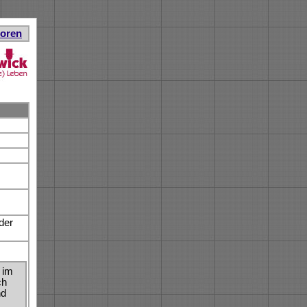
toren
der
 im
ch
nd