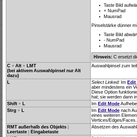
Taste Bild aufwä
+ NumPad
Mausrad
Pinselstärke dünner mit
Taste Bild abwär
- NumPad
Mausrad
Hinweis:
C ersetzt di
C
+
Alt
+
LMT
Auswahlpinsel zum tei
(bei aktivem Auswahlpinsel nur Alt
dazu)
L
Select Linked:
Im
Edit
aber mindestens ein Ve
Diese Option funktion
hat; sie werden dann i
Shift
+
L
Im
Edit Mode
Aufheben
Strg
+
L
Im
Edit Mode
nach Au
eines weiteren Elemen
Vertices/Edges/Faces.
RMT außerhalb des Objekts
|
Absetzen des Auswahl
Leertaste
|
Eingabetaste