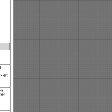
s
kiert
en
ner