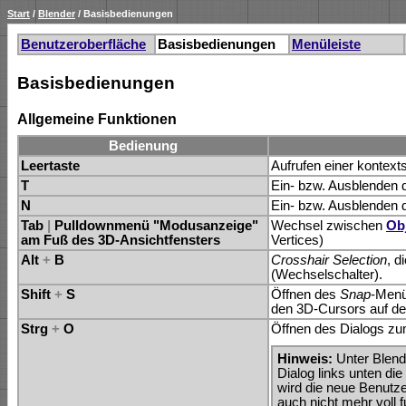
Start
/
Blender
/ Basisbedienungen
Benutzeroberfläche
Basisbedienungen
Menüleiste
Basisbedienungen
Allgemeine Funktionen
Bedienung
Leertaste
Aufrufen einer kontexts
T
Ein- bzw. Ausblenden
N
Ein- bzw. Ausblenden
Tab
|
Pulldownmenü "Modusanzeige"
Wechsel zwischen
Ob
am Fuß des 3D-Ansichtfensters
Vertices)
Alt
+
B
Crosshair Selection
, d
(Wechselschalter).
Shift
+
S
Öffnen des
Snap
-Menü
den 3D-Cursors auf de
Strg
+
O
Öffnen des Dialogs zum
Hinweis:
Unter Blend
Dialog links unten di
wird die neue Benutze
auch nicht mehr voll f