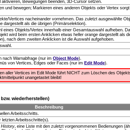
 aktivieren, Bewegungen beenden, 3D-Cursor setzen.
en und bewegen; Markieren eines anderen Objekts oder Vertex sorgt 
.
kte/Vertices nacheinander vornehmen. Das zuletzt ausgewählte Obj
e dargestellt als die übrigen (Primärselektion).
l eines Objekts/Vertex innerhalb einer Gesamtauswahl aufheben. D
jekt wird beim ersten Anklicken etwas heller orange dargestellt als di
on), nach dem zweiten Anklicken ist die Auswahl aufgehoben.
swahl.
n nach Warnabfrage (nur im
Object Mode
).
üs von Vertices, Edges oder Faces (nur im
Edit Mode
).
n aller Vertices im Edit Mode führt NICHT zum Löschen des Objekts
tmittelpunkt unangetastet bleibt!
bzw. wiederherstellen)
Beschreibung
llen Arbeitsschritts.
etzten Arbeitsschritte(s).
 History
, eine Liste mit den zuletzt vorgenommenen Bedienungen (äh