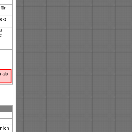
für
ekt
as
e
 als
nlich