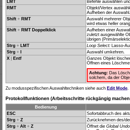
LMT
Befehle auswählen und
RMT
Objekt/Vertex auswähl
Aufheben der Auswahl
Shift
+
RMT
Auswahl mehrerer Obje
wird etwas heller orang
Shift
+
RMT Doppelklick
Aufheben einer Auswah
zuletzt ausgewählte Ob
übrigen (Primärselekti
Strg
+
LMT
Loop Select:
Lasso-Au
Strg
+
I
Auswahl umkehren.
X
|
Entf
Ganzes Objekt lösche
Öffnen eines Löschmen
Achtung:
Das Lösche
solchem, da der Objek
Zu modusspezifischen Auswahltechniken siehe auch
Edit Mode
.
Protokollfunktionen (Arbeitsschritte rückgängig machen 
Bedienung
ESC
Sofortabbruch des aktue
Strg
+
Z
Zurücknehmen des/der l
Strg
+
Alt
+
Z
Öffnet die
Global Undo