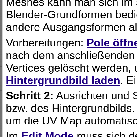
Meshes kann man sich im 
Blender-Grundformen bedie
andere Ausgangsformen als
Vorbereitungen:
Pole öffn
nach dem anschließenden M
Vertices gelöscht werden, 
Hintergrundbild laden
. E
Schritt 2:
Ausrichten und 
bzw. des Hintergrundbilds
um die UV Map automatisc
Im
Edit Mode
muss sich de