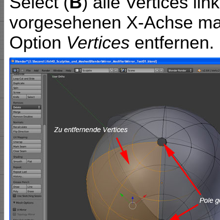
Select (
B
) alle Vertices li
vorgesehenen X-Achse mar
Option
Vertices
entfernen.