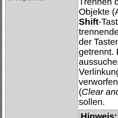
Trennen d
Objekte (
Shift
-Tas
trennende
der Taste
getrennt.
aussuchen
Verlinku
verworfen
(
Clear an
sollen.
Hinweis: