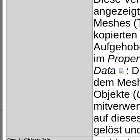
angezeigt
Meshes (T
kopierten
Aufgehobe
im
Proper
Data
: D
dem Mesh-
Objekte (
mitverwen
auf diese
gelöst un