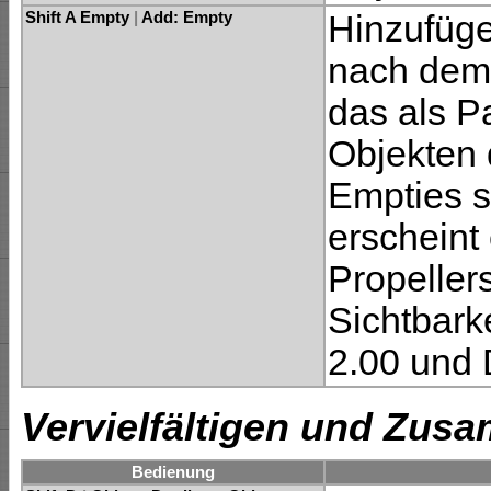
Shift A Empty
|
Add: Empty
Hinzufüg
nach dem 
das als P
Objekten 
Empties si
erscheint
Propeller
Sichtbark
2.00 und 
Vervielfältigen und Zu
Bedienung