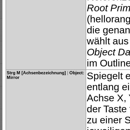
Root Pri
(helloran
die genan
wählt au
Object Da
im Outlin
Strg M [Achsenbezeichnung]
|
Object:
Spiegelt 
Mirror
entlang 
Achse X, 
der Taste
zu einer 