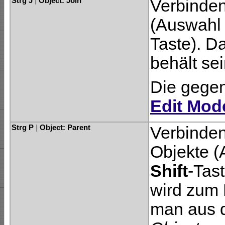
Strg J
|
Object: Join
Verbinden
(Auswahl 
Taste). Da
behält sei
Die gegen
Edit Mod
Strg P
|
Object: Parent
Verbinden
Objekte (
Shift
-Tast
wird zum 
man aus 