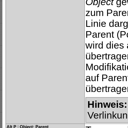
Object
gew
zum Paren
Linie dar
Parent (Po
wird dies
übertrag
Modifikat
auf Paren
übertrage
Hinweis:
Verlinku
Alt P
|
Object: Parent